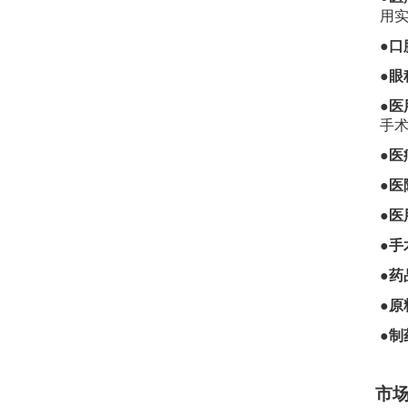
用
●
●眼
●医
手
●
医
●
●医
●
●
药
●
原
●
制
市