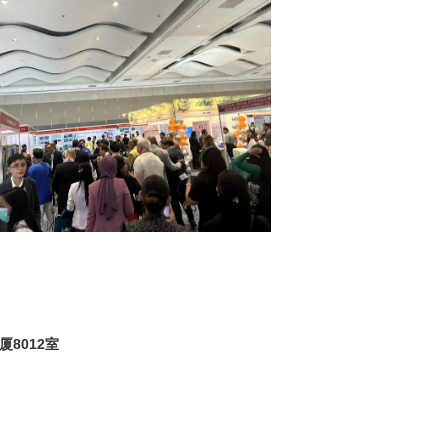
m
8012室