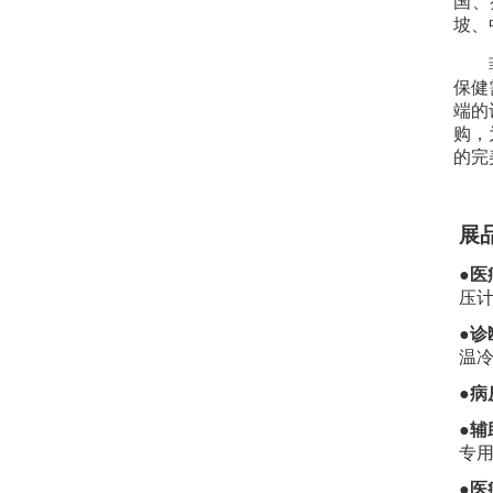
国、
坡、
保健
端的
购，
的完
展
●医
压
●诊
温
●病
●辅
专
●
医