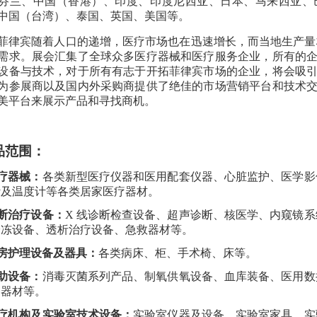
芬兰、中国（香港）、印度、印度尼西亚、日本、马来西亚、
中国（台湾）、泰国、英国、美国等。
菲律宾
随着人口的递增，医疗市场也在迅速增长，而当地生产量
需求。
展会汇集了全球众多医疗器械和医疗服务企业，所有的
设备与技术，对于所有有志于开拓菲律宾市场的企业，
将会吸
为参展商以及国内外采购商提供了绝佳的市场营销平台和技术
美平台来展示产品和寻找商机。
品范围：
疗器械：
各类新型医疗仪器和医用配套仪器、心脏监护、医学影
计及温度计等各类居家医疗器材。
断治疗设备：
X 线诊断检查设备、超声诊断、核医学、内窥镜
冷冻设备、透析治疗设备、急救器材等。
房护理设备及器具：
各类病床、柜、手术椅、床等。
助设备：
消毒灭菌系列产品、制氧供氧设备、血库装备、医用数
用器材等。
疗机构及实验室技术设备：
实验室仪器及设备、实验室家具、实