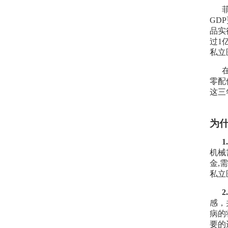
GD
品实
过1
私立
零配
这三
为
机械
金,
私立
感，
病的
要的