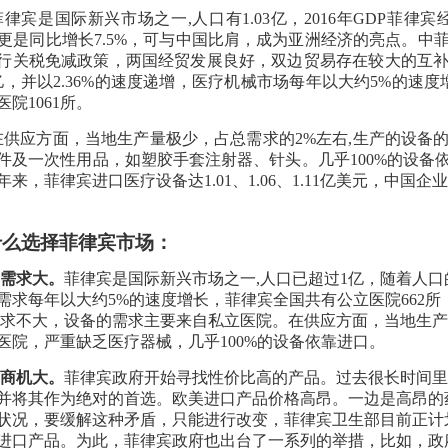
菲律宾是国际新兴市场之一,人口有1.03亿，2016年GDP菲
P更是同比增长7.5%，可与中国比肩，成为亚洲经济的亮点。
行关税免减政策，两国经贸发展良好，双边贸易存在较大的互
亿，并以2.36%的速度递增，医疗机械市场每年以大约5%的速度
医院1061所。
在供应方面，当地生产量极少，占总需求的2%左右,生产的设备
件及一次性用品，如塑胶手套注射器、针头。几乎100%的设备依靠进口
年来，菲律宾进口医疗设备达1.01、1.06、1.11亿美元，中国
什么选择菲律宾市场：
1.需求大。
菲律宾是国际新兴市场之一,人口已超过1亿，随着人
需求每年以大约5%的速度增长，菲律宾全国共有公立医院662所
需求不大，设备的需求主要来自私立医院。在供应方面，当地生产量
医院，严重缺乏医疗器械，几乎100%的设备依靠进口。
2.商机大。
菲律宾政府开始寻找性价比高的产品。过去很长时间里
并将其作为绝对的首选。欧美进口产品价格高昂。一边是高昂的
状况，要缓解这种矛盾，只能进行改变，菲律宾卫生部目前正计
进口产品。为此，菲律宾政府也出台了一系列的举措，比如，政